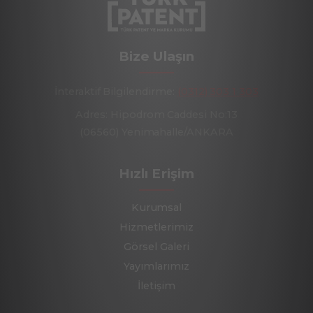
Bize Ulaşın
İnteraktif Bilgilendirme:
(0312) 303 1 303
Adres: Hipodrom Caddesi No:13
(06560) Yenimahalle/ANKARA
Hızlı Erişim
Kurumsal
Hizmetlerimiz
Görsel Galeri
Yayımlarımız
İletişim