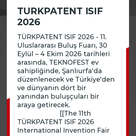
Patent/Marka Vekilleri
TURKPATENT ISIF
2026
―
12 Nisan 2022
İletişim
Son dönemde Türk Patent ve Marka Kurumu adının
TÜRKPATENT ISIF 2026 - 11.
gerek bire bir gerekse de benzerinin usulsüz olarak
Uluslararası Buluş Fuarı, 30
kullanılması suretiyle vatandaşların mağdur edildiği
Eylül – 4 Ekim 2026 tarihleri
yönünde Kurumumuza çok sayıda şikâyet gelmiştir.
arasında, TEKNOFEST ev
sahipliğinde, Şanlıurfa'da
Bu şikâyetler kapsamında, Kurum adını kullanarak
düzenlenecek ve Türkiye'den
kendisine haksız yarar sağlamaya çalışan ve
vatandaşların mağduriyetine neden olan kişiler
ve dünyanın dört bir
hakkında Ankara Cumhuriyet Başsavcılığına suç
yanından buluşçuları bir
duyurusunda bulunulmuş, ayrıca yetkili Sulh Hukuk
araya getirecek.
Mahkemesinden internet sitesi erişim engeli talep
edilmiştir.
[[The 11th
TÜRKPATENT ISIF 2026
International Invention Fair
Kamuoyuna saygıyla duyurulur.