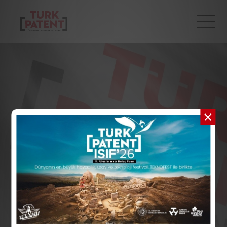
TR
EN
Kurumsal
Hizmetlerimiz
Kurum Adının
Usulsüz
Bilgi Merkezi
Kullanılması
Bültenler
Hakkında