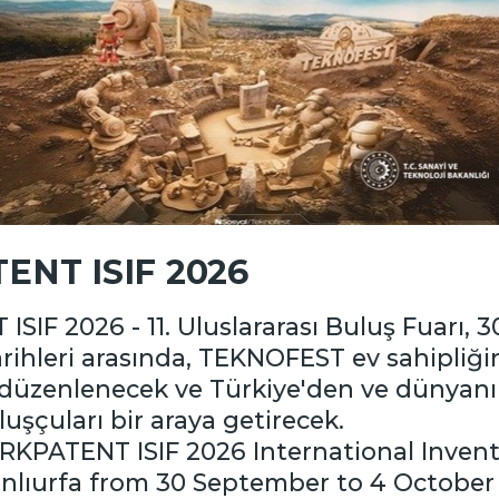
Misyonum
 portföyünün ve yenilik
Milli Teknoloji Hamles
ENT ISIF 2026
atkı sağlayan, sınai
mülkiyet bilincini to
e uluslararası düzeyde
kesimlerinde
um olmak.
artırmak ve sınai mülki
IF 2026 - 11. Uluslararası Buluş Fuarı, 30
uluslararası düzeyde 
rihleri arasında, TEKNOFEST ev sahipliği
ticarileştirilmesine ka
 düzenlenecek ve Türkiye'den ve dünyanı
n buluşçuları bir araya ge
ÜRKPATENT ISIF 2026 International Inventi
Lorem Ipsum
anlıurfa from 30 September to 4 October