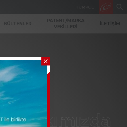
TÜRKÇE
BAŞVURU YAP
PATENT/MARKA
BÜLTENLER
İLETIŞIM
VEKILLERI
Hakkımızda