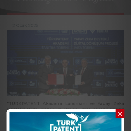
Patent/Marka Vekilleri
―
2 Ocak 2025
İletişim
“TÜRKPATENT Akademi Lansmanı ve Yapay Zeka
Destekli Dijital Dönüşüm Projesi İmza Töreni” Sanayi
ve Teknoloji Bakanı Mehmet Fatih Kacır’ın
katılımlarıyla gerçekleşti.