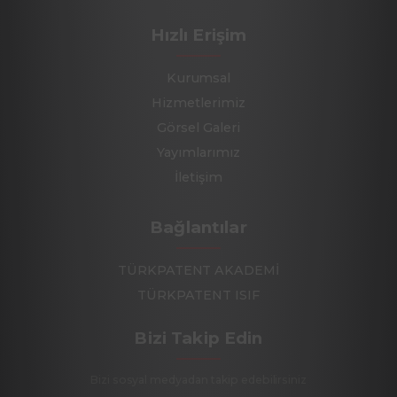
Hızlı Erişim
Kurumsal
Hizmetlerimiz
Görsel Galeri
Yayımlarımız
İletişim
Bağlantılar
TÜRKPATENT AKADEMİ
TÜRKPATENT ISIF
Bizi Takip Edin
Bizi sosyal medyadan takip edebilirsiniz