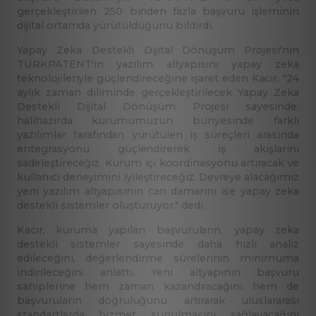
gerçekleştirilen 250 binden fazla başvuru işleminin
dijital ortamda yürütüldüğünü bildirdi.
Yapay Zeka Destekli Dijital Dönüşüm Projesi'nin
TÜRKPATENT'in yazılım altyapısını yapay zeka
teknolojileriyle güçlendireceğine işaret eden Kacır, "24
aylık zaman diliminde gerçekleştirilecek Yapay Zeka
Destekli Dijital Dönüşüm Projesi sayesinde,
halihazırda kurumumuzun bünyesinde farklı
yazılımlar tarafından yürütülen iş süreçleri arasında
entegrasyonu güçlendirerek iş akışlarını
sadeleştireceğiz. Kurum içi koordinasyonu artıracak ve
kullanıcı deneyimini iyileştireceğiz. Devreye alacağımız
yeni yazılım altyapısının can damarını ise yapay zeka
destekli sistemler oluşturuyor." dedi.
Kacır, kuruma yapılan başvuruların, yapay zeka
destekli sistemler sayesinde daha hızlı analiz
edileceğini, değerlendirme sürelerinin minimuma
indirileceğini anlattı. Yeni altyapının başvuru
sahiplerine hem zaman kazandıracağını hem de
başvuruların doğruluğunu artırarak uluslararası
standartlarda hizmet sunulmasını sağlayacağını