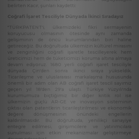
belirten Kacır, şunları kaydetti:
Coğrafi İşaret Tesciliyle Dünyada İkinci Sıradayız
"TÜRKPATENT'i, ülkemizdeki fikri sermayenin
koruyucusu olmasının ötesinde aynı zamanda
gelişiminin de öncü kurumlarından biri haline
getireceğiz. Bu doğrultuda ülkemizin kültürel mirasını
ve zenginliğini coğrafi işaretle tescilleyerek hem
üreticimizi hem de tüketicimizi koruma altına almaya
devam ediyoruz. 1680 yerli coğrafi işaret tesciliyle
dünyada Çin'den sonra ikinci sıraya yükseldik.
Ticarileşme ve uluslararası markalaşma hususunda
önemli bir adım olan AB coğrafi işaret tescil sayımız
geçen yıl 18'den 29'a ulaştı. Türkiye Yüzyılı'nda
kurumumuza biçtiğimiz bir diğer kritik rol ise
ülkemizin güçlü AR-GE ve inovasyon sisteminin
çıktısı olan patentlerin ticarileştirilmesi ve ekonomik
değere dönüşmesinin önündeki engellerin
kaldırılmasıdır. Bu doğrultuda, yenilikçi sanayiye
entegre edilmesi, girişimcilere ve yatırımcılara
sunulması için etkin mekanizmalar geliştirmeye