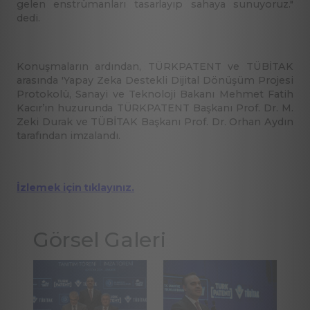
gelen enstrümanları tasarlayıp sahaya sunuyoruz."
dedi.
Konuşmaların ardından, TÜRKPATENT ve TÜBİTAK
arasında 'Yapay Zeka Destekli Dijital Dönüşüm Projesi
Protokolü, Sanayi ve Teknoloji Bakanı Mehmet Fatih
Kacır’ın huzurunda TÜRKPATENT Başkanı Prof. Dr. M.
Zeki Durak ve TÜBİTAK Başkanı Prof. Dr. Orhan Aydın
tarafından imzalandı.
İzlemek için tıklayınız.
Görsel Galeri