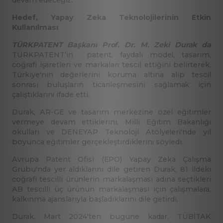
devam edeceğiz."
Hedef, Yapay Zeka Teknolojilerinin Etkin
Kullanılması
TÜRKPATENT Başkanı Prof. Dr. M. Zeki Durak da
TÜRKPATENT’in patent, faydalı model, tasarım,
coğrafi işaretleri ve markaları tescil ettiğini belirterek,
Türkiye'nin değerlerini koruma altına alıp tescil
sonrası buluşların ticarileşmesini sağlamak için
çalıştıklarını ifade etti.
Durak, AR-GE ve tasarım merkezine özel eğitimler
vermeye devam ettiklerini, Milli Eğitim Bakanlığı
okulları ve DENEYAP Teknoloji Atölyeleri'nde yıl
boyunca eğitimler gerçekleştirdiklerini söyledi.
Avrupa Patent Ofisi (EPO) Yapay Zeka Çalışma
Grubu'nda yer aldıklarını dile getiren Durak, 81 ildeki
coğrafi tescilli ürünlerin markalaşması adına seçtikleri
AB tescilli üç ürünün markalaşması için çalışmalara,
kalkınma ajanslarıyla başladıklarını dile getirdi.
Durak, Mart 2024'ten bugüne kadar, TÜBİTAK