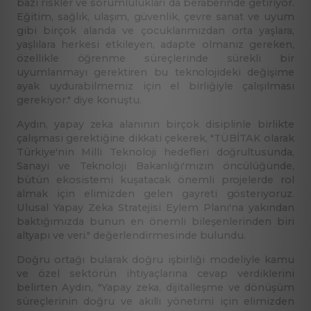
bazı riskler ve sorumlulukları da beraberinde getiriyor.
Eğitim, sağlık, ulaşım, güvenlik, çevre sanat ve uyum
gibi birçok alanda ve çocuklarımızdan orta yaşlara,
yaşlılara herkesi etkileyen, adapte olmanız gereken,
özellikle öğrenme süreçlerinde sürekli bir
uyumlanmayı gerektiren bu teknolojideki değişime
ayak uydurabilmemiz için el birliğiyle çalışılması
gerekiyor." diye konuştu.
Aydın, yapay zeka alanının birçok disiplinle birlikte
çalışması gerektiğine dikkati çekerek, "TÜBİTAK olarak
Türkiye'nin Milli Teknoloji hedefleri doğrultusunda,
Sanayi ve Teknoloji Bakanlığı'mızın öncülüğünde,
bütün ekosistemi kuşatacak önemli projelerde rol
almak için elimizden gelen gayreti gösteriyoruz.
Ulusal Yapay Zeka Stratejisi Eylem Planı'na yakından
baktığımızda bunun en önemli bileşenlerinden biri
altyapı ve veri." değerlendirmesinde bulundu.
Doğru ortağı bularak doğru işbirliği modeliyle kamu
ve özel sektörün ihtiyaçlarına cevap verdiklerini
belirten Aydın, "Yapay zeka, dijitalleşme ve dönüşüm
süreçlerinin doğru ve akıllı yönetimi için elimizden