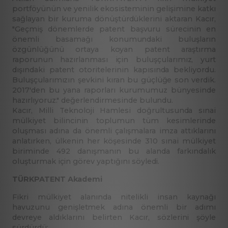
portföyünün ve yenilik ekosisteminin gelişimine katkı
sağlayan bir kuruma dönüştürdüklerini aktaran Kacır,
"Geçmiş dönemlerde patent başvuru sürecinin en
önemli basamağı konumundaki buluşların
özgünlüğünü ortaya koyan patent araştırma
raporunun hazırlanması için buluşçularımız, yurt
dışındaki patent otoritelerinin kapısında bekliyordu.
Buluşçularımızın şevkini kıran bu güçlüğe son verdik.
2017'den bu yana raporları kurumumuz bünyesinde
hazırlıyoruz." değerlendirmesinde bulundu.
Kacır, Milli Teknoloji Hamlesi doğrultusunda sınai
mülkiyet bilincinin toplumun tüm kesimlerinde
oluşması adına da önemli çalışmalara imza attıklarını
anlatırken, ülkenin her köşesinde 310 sınai mülkiyet
biriminde 492 danışmanın bu alanda farkındalık
oluşturmak için görev yaptığını söyledi.
TÜRKPATENT Akademi
Fikri mülkiyet alanında nitelikli insan kaynağı
havuzunu genişletmek adına önemli bir adımı
devreye aldıklarını belirten Kacır, sözlerini şöyle
sürdürdü: