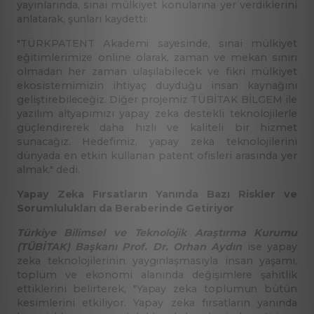
yayınlarında, sınai mülkiyet konularına yer verdiklerini
anlatarak, şunları kaydetti:
"TÜRKPATENT Akademi sayesinde, sınai mülkiyet
eğitimlerimize online olarak, zaman ve mekan sınırı
olmadan her zaman ulaşılabilecek ve fikri mülkiyet
ekosistemimizin ihtiyaç duyduğu insan kaynağını
geliştirebileceğiz. Diğer projemiz TÜBİTAK BİLGEM ile
yazılım altyapımızı yapay zeka destekli teknolojilerle
güçlendirerek daha hızlı ve kaliteli bir hizmet
sunacağız. Hedefimiz, yapay zeka teknolojilerini
dünyada en etkin kullanan patent ofisleri arasında yer
almak." dedi.
Yapay Zeka Fırsatların Yanında Bazı Riskler ve
Sorumlulukları da Beraberinde Getiriyor
Türkiye Bilimsel ve Teknolojik Araştırma Kurumu
(TÜBİTAK) Başkanı Prof. Dr. Orhan Aydın
ise yapay
zeka teknolojilerinin yaygınlaşmasıyla insan yaşamı,
toplum ve ekonomi alanında değişimlere şahitlik
ettiklerini belirterek, "Yapay zeka toplumun bütün
kesimlerini etkiliyor. Yapay zeka fırsatların yanında