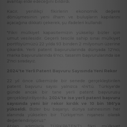
avantajı elde edeceğini bildirdi.
Kacır, yenilikçi fikirlerin ekonomik değere
dönüşmesinin yeni ilham ve buluşların kapılarını
açacağına dikkati çekerek, şu ifadeleri kullandı:
"Fikri mülkiyet kapasitemizin yükselişi bizler için
umut vesilesidir. Geçerli tescile sahip sınai mülkiyet
portföyümüzü 22 yılda 93 binden 2 milyonun üzerine
çıkardık. Yerli patent başvurularında dünyada 12'nci,
marka başvurularında 6'ncı, tasarım başvurularında ise
2'nci sıradayız.
2024'te Yerli Patent Başvuru Sayısında Yeni Rekor
22 yıl önce ülkemizde bir senede gerçekleştirilen
patent başvuru sayısı yalnızca 414'tü. Türkiye'de
günde ancak bir tane yerli patent başvurusu
gerçekleştiriliyordu.
2024'te ise yerli
patent başvuru
sayısında yeni bir rekor kırdık ve 10 bin 186'ya
yükseldi.
Bizler bu başarıyı, dünya sahnesinin her
alanında yükselen bir Türkiye'nin nişanesi olarak
değerlendiriyoruz."
Atılan adımlarla TÜRKPATENT'i fikri mülkiyet