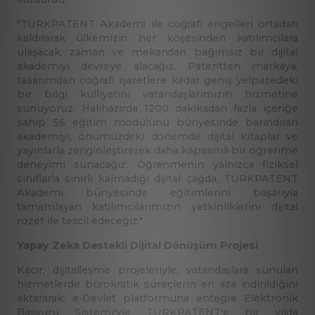
"TÜRKPATENT Akademi ile coğrafi engelleri ortadan
kaldırarak ülkemizin her köşesinden katılımcılara
ulaşacak, zaman ve mekandan bağımsız bir dijital
akademiyi devreye alacağız. Patentten markaya,
tasarımdan coğrafi işaretlere kadar geniş yelpazedeki
bir bilgi külliyatını vatandaşlarımızın hizmetine
sunuyoruz. Halihazırda 1200 dakikadan fazla içeriğe
sahip 56 eğitim modülünü bünyesinde barındıran
akademiyi, önümüzdeki dönemde dijital kitaplar ve
yayınlarla zenginleştirerek daha kapsamlı bir öğrenme
deneyimi sunacağız. Öğrenmenin yalnızca fiziksel
sınıflarla sınırlı kalmadığı dijital çağda, TÜRKPATENT
Akademi bünyesinde eğitimlerini başarıyla
tamamlayan katılımcılarımızın yetkinliklerini dijital
rozet ile tescil edeceğiz."
Yapay Zeka Destekli Dijital Dönüşüm Projesi
Kacır, dijitalleşme projeleriyle, vatandaşlara sunulan
hizmetlerde bürokratik süreçlerin en aza indirildiğini
aktararak, e-Devlet platformuna entegre Elektronik
Başvuru Sistemi'yle TÜRKPATENT'e bir yılda