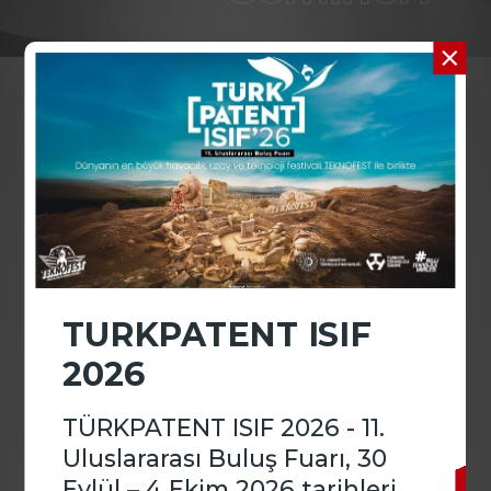
Patent/Marka Vekilleri
―
13 Haziran 2025
İletişim
TURKPATENT ISIF
2026
Uluslararası Fikri Mülkiyet
TÜRKPATENT ISIF 2026 - 11.
Hukuku Yüksek Lisans
Uluslararası Buluş Fuarı, 30
Programı’nın 9. yılı
Eylül – 4 Ekim 2026 tarihleri