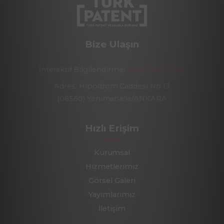
Bize Ulaşın
İnteraktif Bilgilendirme:
(0312) 303 1 303
Adres: Hipodrom Caddesi No:13
(06560) Yenimahalle/ANKARA
Hızlı Erişim
Kurumsal
Hizmetlerimiz
Görsel Galeri
Yayımlarımız
İletişim