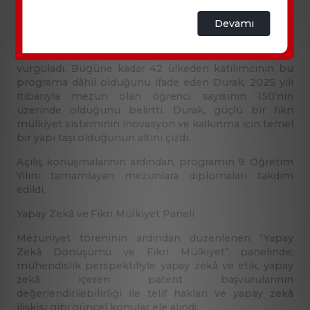
TÜRKPATENT Başkanı Prof. Dr. M. Zeki Durak, törende
Devamı
yaptığı konuşmada, programın sadece akademik bir
eğitim değil; aynı zamanda uluslararası iş birliğini ve
bilgi paylaşımını güçlendiren bir platform olduğunu
vurguladı. Bugüne kadar 42 ülkeden katılımcının bu
programa dâhil olduğunu ifade eden Durak, 2025 yılı
itibarıyla mezun olan öğrenci sayısının 150'nin
üzerinde olduğunu belirtti. Durak, güçlü bir fikri
mülkiyet sisteminin inovasyon ve kalkınma için temel
bir yapı taşı olduğunun altını çizdi.
Açılış konuşmalarının ardından, programın 9. Öğretim
Yılını tamamlayan mezunlara diplomaları takdim
edildi.
Yapay Zekâ ve Fikri Mülkiyet Paneli
Mezuniyet töreninin ardından düzenlenen “Yapay
Zekâ Dönüşümü ve Fikri Mülkiyet” panelinde;
mühendislik perspektifiyle yapay zekâ ve etik, yapay
zekâ içeren patent başvurularının
değerlendirilebilirliği ile telif hakları ve yapay zekâ
ilişkisi gibi güncel konular ele alındı.