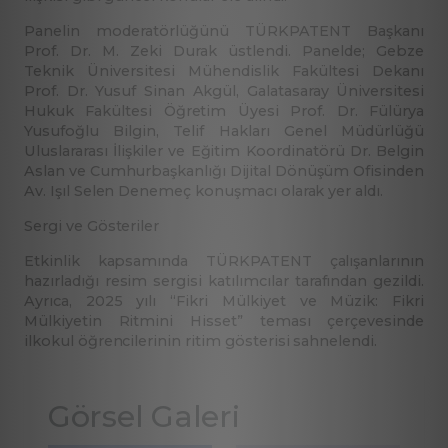
Panelin moderatörlüğünü TÜRKPATENT Başkanı
Prof. Dr. M. Zeki Durak üstlendi. Panelde; Gebze
Teknik Üniversitesi Mühendislik Fakültesi Dekanı
Prof. Dr. Yusuf Sinan Akgül, Galatasaray Üniversitesi
Hukuk Fakültesi Öğretim Üyesi Prof. Dr. Fülürya
Yusufoğlu Bilgin, Telif Hakları Genel Müdürlüğü
Uluslararası İlişkiler ve Eğitim Koordinatörü Dr. Belgin
Aslan ve Cumhurbaşkanlığı Dijital Dönüşüm Ofisinden
Av. Işıl Selen Denemeç konuşmacı olarak yer aldı.
Sergi ve Gösteriler
Etkinlik kapsamında TÜRKPATENT çalışanlarının
hazırladığı resim sergisi katılımcılar tarafından gezildi.
Ayrıca, 2025 yılı “Fikri Mülkiyet ve Müzik: Fikri
Mülkiyetin Ritmini Hisset” teması çerçevesinde
ilkokul öğrencilerinin ritim gösterisi sahnelendi.
Görsel Galeri