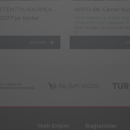
TENT'in ISA/IPEA
WIPO 68. Genel Ku
 2037'ye Kadar
Türk Patent ve Marka K
(TÜRKPATENT) Başkanı Pro
ı
Zeki Durak, Cenevre’de d
D...
DEVAMI
D
Hızlı Erişim
Bağlantılar