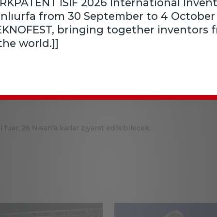
ÜRKPATENT ISIF 2026 International Inventi
 öncülüğünde yürütülen
üreçlerinin güçlendirildiğini
anlıurfa from 30 September to 4 October
ştürmeyi hedefliyoruz. Bu
EKNOFEST, bringing together inventors 
he world.]]
atform olduğuna işaret eden Durak, fuarın yöresel ürünlerin ma
ulusi Şahin’e “İbradı Enek Pekmezi” Coğrafi İşaret Tescil Belg
.
fuar, 26 Nisan’a kadar ziyaret edilebilecek.