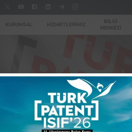
BILGI
KURUMSAL
HIZMETLERIMIZ
MERKEZI
ler Fuarı - YÖR