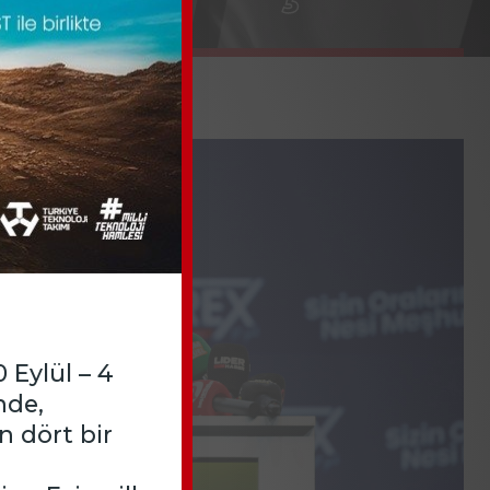
 Eylül – 4
nde,
n dört bir
tirecek.