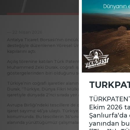
―
22 Nisan 2026
Antalya Ticaret Borsası’nın öncülüğünde, Türkiye Odalar ve
desteğiyle düzenlenen Yöresel Ürünler Fuarı (YÖREX), 14’ü
kapılarını açtı.
Açılış törenine katılan Türk Patent ve Marka Kurumu (TÜ
Muhammed Zeki Durak, coğrafi işaretlerin yerel üretim 
göstergelerinden biri olduğunu söyledi.
TURKPAT
Türkiye’nin coğrafi işaretler alanında önemli bir konum
Durak, “Türkiye, Dünya Fikri Mülkiyet Örgütü (WIPO) verile
işaretiyle dünyada 2’nci sırada yer alıyor.” ifadesini kullandı.
TÜRKPATENT IS
Avrupa Birliği’ndeki tescillere de değinen Durak, “Avrupa Bir
Ekim 2026 ta
işaret sayımız 46’ya ulaştı. Türkiye, AB’de en çok coğrafi iş
Şanlıurfa'da
konumunda. Bu tescillerin 36’sının son üç yılda gerçekleşm
yanında
alanında yürüttüğümüz çalışmaların somut bir sonucudur.