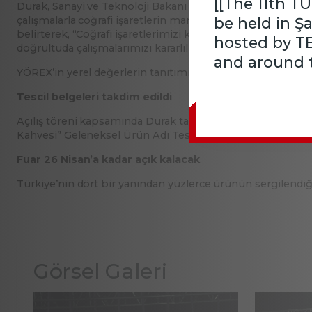
[[The 11th T
Durak, Sanayi ve Teknoloji Bakanı Mehmet Fatih Kacır’ın
çalışmalarla coğrafi işaretlerin markalaşma ve ticarileşme s
be held in Ş
belirterek, “Coğrafi işaretlerimizi küresel markalara dönü
hosted by T
doğrultuda çalışmalarımızı kararlılıkla sürdürüyoruz.” dedi.
and around t
YÖREX’in yerel değerlerin tanıtımı açısından önemli bir pl
Tescil belgeleri takdim edildi
Açılış töreni kapsamında Durak tarafından; Antalya Valisi H
Kahvesi” Geleneksel Ürün Adı Tescil Belgesi takdim edildi
Fuar 26 Nisan’a kadar açık kalacak
Türkiye’nin dört bir yanından yüzlerce ürünün sergilendiği 
Görsel Galeri