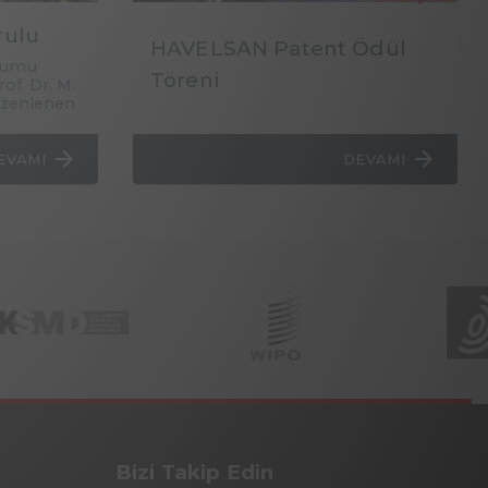
rulu
HAVELSAN Patent Ödül
urumu
Töreni
f. Dr. M.
üzenlenen
DEVAMI
EVAMI
Bizi Takip Edin