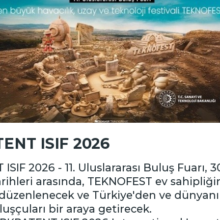
 Borsalar Birliği’nin (TOBB)
ncü kez ziyaretçilerine
RKPATENT) Başkanı Prof. Dr.
gücünün en önemli
ENT ISIF 2026
da bulunduğunu vurgulayan
rine göre, 1837 coğrafi
IF 2026 - 11. Uluslararası Buluş Fuarı, 30
liği’nde tescilli coğrafi
rihleri arasında, TEKNOFEST ev sahipliği
aret tescili alan 3’üncü ülke
 düzenlenecek ve Türkiye'den ve dünyanı
iş olması, coğrafi işaretler
n buluşçuları bir araya ge
” diye konuştu.