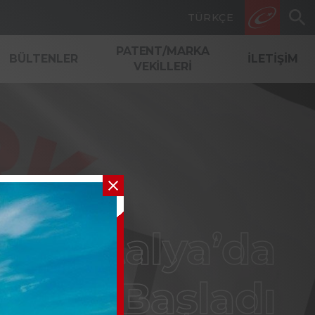
TÜRKÇE
BAŞVURU YAP
PATENT/MARKA
BÜLTENLER
İLETIŞIM
VEKILLERI
EX Antalya’da
Başladı