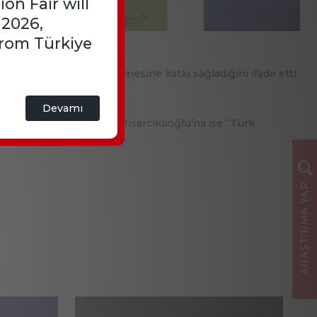
on Fair will
 2026,
from Türkiye
rkalaşması ve ticarileşmesine katkı sağladığını ifade etti.
Devamı
esi, TOBB Başkanı Rifat Hisarcıklıoğlu’na ise “Türk
ARAŞTIRMA YAP