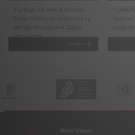
Türkiye ile Irak Arasında
TÜRKPA
Sınai Mülkiyet Alanında İş
Yetkisi
Birliği Mutabakat Zaptı
Uzatıld
İmzalandı
DEVAMI
Bize Ulaşın