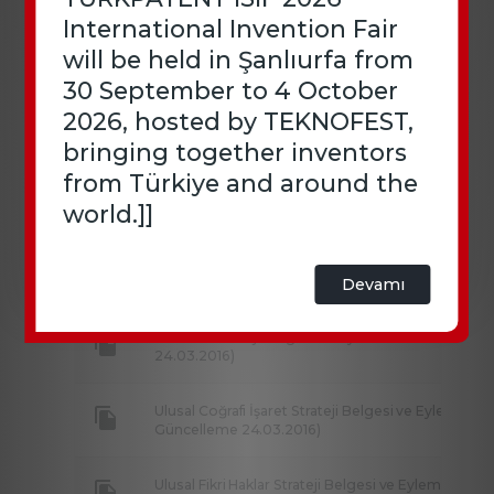
International Invention Fair
will be held in Şanlıurfa from
30 September to 4 October
2026, hosted by TEKNOFEST,
Diğer Yayınlar
bringing together inventors
from Türkiye and around the
Başarı Hikayesi-Taşköprü Sarımsağı Coğrafi İşare
world.]]
10.01.2018)
Tasarım Başarı Hikayesi (Son Güncelleme 10.01.20
Devamı
Tasarım Strateji Belgesi ve Eylem Planı 2014-201
24.03.2016)
Ulusal Coğrafi İşaret Strateji Belgesi ve Eylem Pla
Güncelleme 24.03.2016)
Ulusal Fikri Haklar Strateji Belgesi ve Eylem Planı