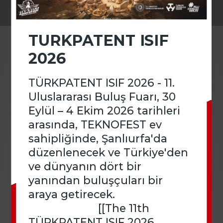
Patent/Marka Vekilleri
TURKPATENT ISIF
EPATS Bilgilendirme Broşürleri
İletişim
2026
TÜRKPATENT ISIF 2026 - 11.
Başvuru Kılavuzları
Uluslararası Buluş Fuarı, 30
Eylül – 4 Ekim 2026 tarihleri
Üniversitelerin Inovasyon Haritası
arasında, TEKNOFEST ev
sahipliğinde, Şanlıurfa'da
Diğer Yayınlar
düzenlenecek ve Türkiye'den
ve dünyanın dört bir
yanından buluşçuları bir
Bilgilendirme Broşürleri
araya getirecek.
[[The 11th
TÜRKPATENT ISIF 2026
Şimdi Düşünme Zamanı Kitapları