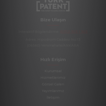
Bize Ulaşın
İnteraktif Bilgilendirme:
(0312) 303 1 303
Adres: Hipodrom Caddesi No:13
(06560) Yenimahalle/ANKARA
Hızlı Erişim
Kurumsal
Hizmetlerimiz
Görsel Galeri
Yayımlarımız
İletişim