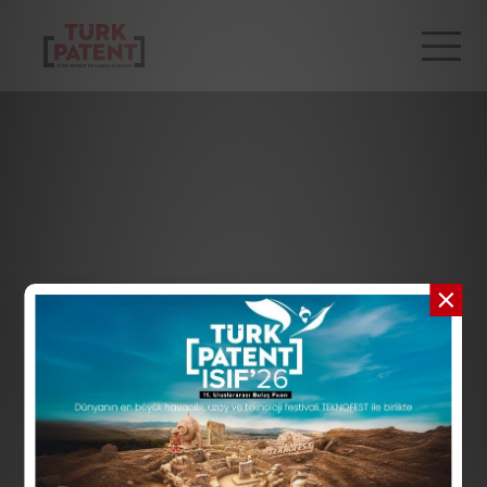
TR
EN
Kurumsal
Hizmetlerimiz
Bilgi Merkezi
Bültenler
Yayınlarımız