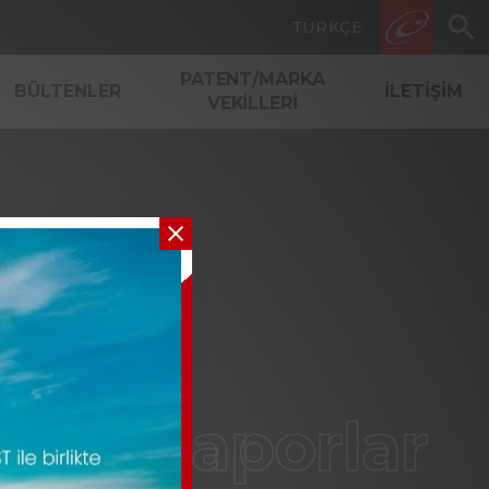
TÜRKÇE
BAŞVURU YAP
PATENT/MARKA
BÜLTENLER
İLETIŞIM
VEKILLERI
am / Raporlar