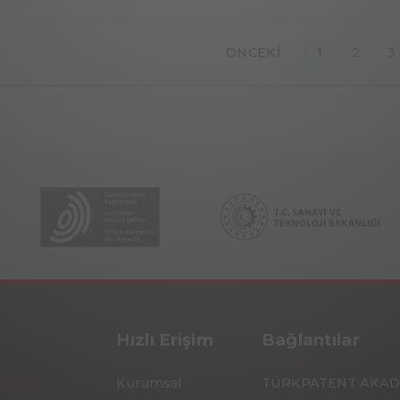
ÖNCEKI
1
2
3
Hızlı Erişim
Bağlantılar
Kurumsal
TÜRKPATENT AKAD
3 1 303