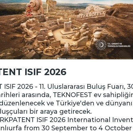
iyet Raporları
2025 Yılı Faaliyet Raporu
ENT ISIF 2026
2024 Yılı Faaliyet Raporu
IF 2026 - 11. Uluslararası Buluş Fuarı, 30
rihleri arasında, TEKNOFEST ev sahipliği
2023 Yılı Faaliyet Raporu
 düzenlenecek ve Türkiye'den ve dünyanı
n buluşçuları bir araya ge
2022 Faaliyet Raporu
ÜRKPATENT ISIF 2026 International Inventi
anlıurfa from 30 September to 4 October
2021 Faaliyet Raporu