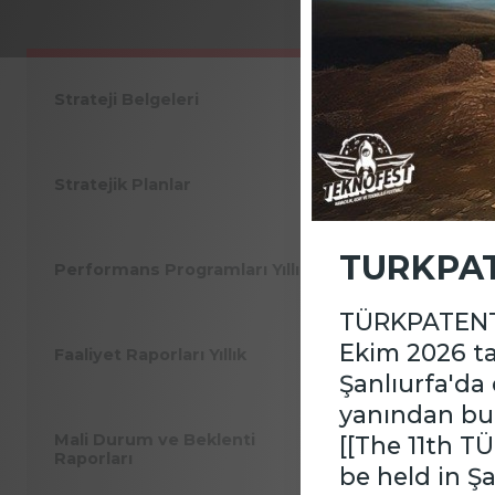
Strateji Belgeleri
Faal
Stratejik Planlar
TURKPAT
Performans Programları Yıllık
TÜRKPATENT IS
Ekim 2026 ta
Faaliyet Raporları Yıllık
Şanlıurfa'da
yanında
Mali Durum ve Beklenti
[[The 11th T
Raporları
be held in Ş