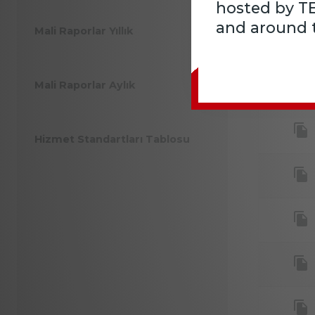
hosted by T
and around t
Mali Raporlar Yıllık
Mali Raporlar Aylık
Hizmet Standartları Tablosu