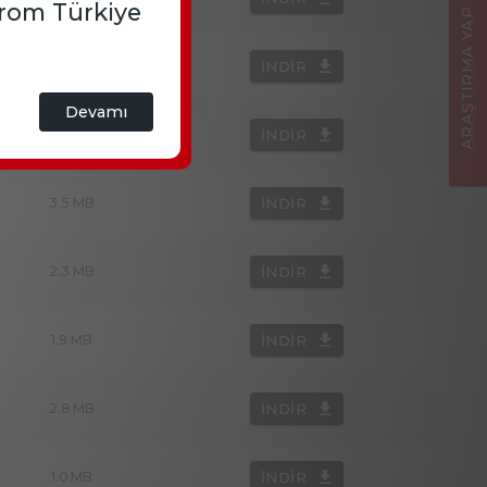
from Türkiye
ARAŞTIRMA YAP
2.1 MB
İNDIR
Devamı
2.9 MB
İNDIR
3.5 MB
İNDIR
2.3 MB
İNDIR
1.9 MB
İNDIR
2.8 MB
İNDIR
1.0 MB
İNDIR